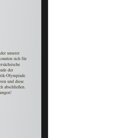
der unserer 
konnten sich für 
ersächsische 
nde der 
tik-Olympiade 
eren und diese  
ch abschließen. 
tungen!