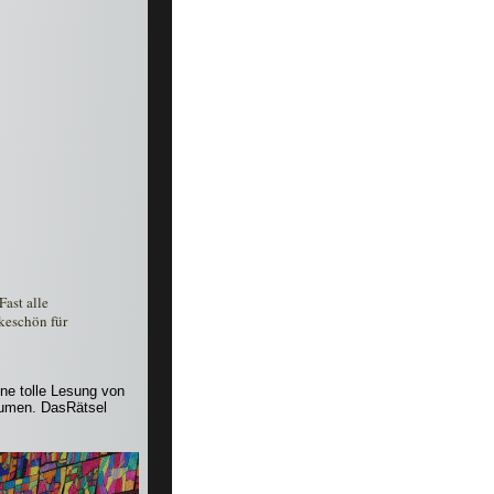
ast alle 
keschön für 