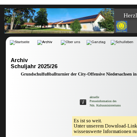
Herzl
Archiv
Schuljahr 2025/26
Grundschulfußballturnier der City-O
ff
ensive Niedersachsen 
i
aktuelle 
Presseinformation des
Nds. Kultusministeriums
Es ist so weit.
Unter unserem Download-Link
wissenswerte Informationen ru